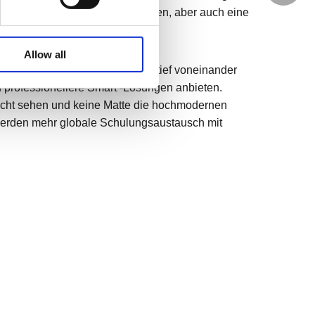
e würdige Sache ist, durchzuführen, aber auch eine
WhatsA
Allow all
s Kollegen im In- und Ausland tief voneinander
Linkedin
 professionellere Smart -Lösungen anbieten.
icht sehen und keine Matte die hochmodernen
ir werden mehr globale Schulungsaustausch mit
WeChat