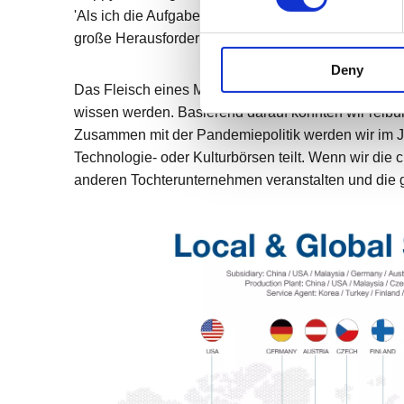
'Als ich die Aufgabe über das kulturelle Lernen des
große Herausforderung für uns. Optimaler Dozent u
Deny
Das Fleisch eines Mannes ist das Gift eines ander
wissen werden. Basierend darauf konnten wir reib
Zusammen mit der Pandemiepolitik werden wir im 
Technologie- oder Kulturbörsen teilt. Wenn wir die 
anderen Tochterunternehmen veranstalten und die gl