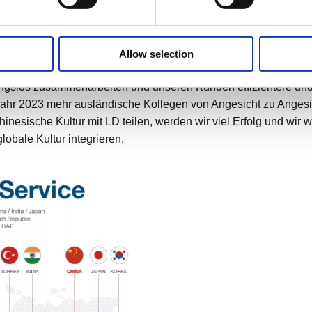
 chinesischen Lernens erhielt. Ich bin der Meinung, dass es ein
nd Lernplan.
Allow selection
en Mannes. Nach dem Kulturaustausch -Training glauben wir, das
ungslos zusammenarbeiten und unseren Kunden effizientere und
Jahr 2023 mehr ausländische Kollegen von Angesicht zu Anges
chinesische Kultur mit LD teilen, werden wir viel Erfolg und w
obale Kultur integrieren.