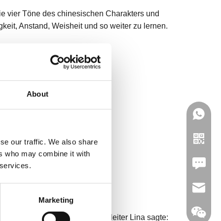
die vier Töne des chinesischen Charakters und
eit, Anstand, Weisheit und so weiter zu lernen.
About
se our traffic. We also share
ers who may combine it with
Leave U
 services.
jc35@ji
Marketing
 und der Schulungsabteilungsleiter Lina sagte: