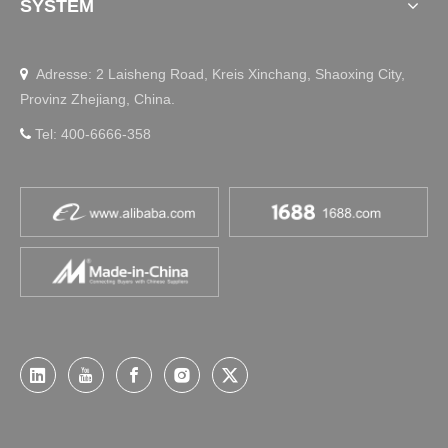
SYSTEM
novation und nachhaltiger Fertigung festigt JIECANGs wel
tweite Führungsposition in den Bereichen Smart Office, m
edizinische Pflege und Robotik weiter.
Adresse: 2 Laisheng Road, Kreis Xinchang, Shaoxing City,

Provinz Zhejiang, China.
Tel: 400-6666-358

Erkundung und Entdeckung
Humanoide Roboterhardware: JIECANG-
Linearaktuatoren und kernlose 
Motorbaugruppen auf der CHREC 2026
Entdecken Sie, wie JIECANG die Leistungs- und Präzision
sherausforderungen humanoider Roboter löst. Auf der CH
REC 2026 präsentierten wir unsere neuesten JIECANG-Li
nearantriebe mit hohem Schub und ultrakompakte kernlos
e Motorbaugruppen, die für nahtlose Roboterbewegunge
n von den Fingerspitzen bis zum Oberkörper entwickelt w