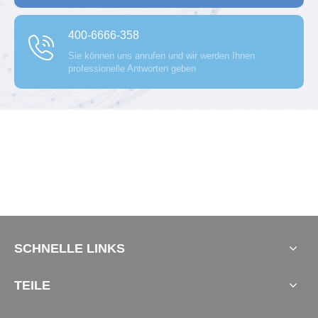
400-6666-358
Sie können uns anrufen und wir werden Ihnen
professionelle Antworten geben
Erkundung und Entdeckung
JIECANG erhält zwei nationale Auszeichnungen: 
Innovation und umweltfreundliche Fertigung
JIECANG Linear Motion wurde kürzlich als „National Intell
ectual Property Demonstration Enterprise“-Kandidat und a
ls „National Green Factory 2025“ ausgezeichnet. Unterstü
SCHNELLE LINKS
tzt durch ein robustes IP-Portfolio (982 Patente) und Elite-
Forschungspartnerschaften erobert das Unternehmen wei
terhin Spitzentechnologien und integriert gleichzeitig umw
TEILE
eltfreundliche Praktiken während seines gesamten Produk
tlebenszyklus. Die starke Synergie aus technologischer In