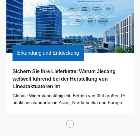
Erkundung und Entdeckung
Sichern Sie Ihre Lieferkette: Warum Jiecang 
weltweit führend bei der Herstellung von 
Linearaktuatoren ist
Globale Widerstandsfähigkeit: Betrieb von fünf großen Pr
oduktionsstandorten in Asien, Nordamerika und Europa fü
r eine lokalisierte, stabile Lieferung. F&E-Exzellenz: Unter
stützt durch jährliche F&E-Investitionen von 246 Millionen
RMB und ein Portfolio von über 1.000 Patenten. Robotik-I
nnovation: Erweiterung über herkömmliche Aktuatoren mit
fortschrittlichen Planetenrollengewindetrieben und kernlos