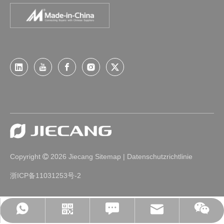
Copyright
2026
Jiecang
Sitemap
|
Datenschutzrichtlinie

浙ICP备11031253号-2
Leave Us A Message
jc35@jiecang.com
WhatsApp
Linkedin
WeChat