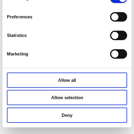
und kann unseren Kunden professionelle Produkte und
Dienstleistungen anbieten.
Preferences
Statistics
Marketing
Allow all
Allow selection
Deny
NACHRICHTEN