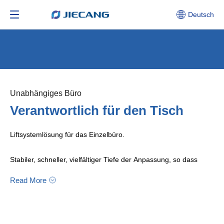
Deutsch
Unabhängiges Büro​​​​​​​
Verantwortlich für den Tisch
Liftsystemlösung für das Einzelbüro.
Stabiler, schneller, vielfältiger Tiefe der Anpassung, so dass
Büro mehr gesund, mehr entspannt.
Read More
Seiko Fertigung und Qualitätskontrolle
JIECANG verfügt über Hunderte von hochpräzisen Geräten und
automatisierten Produktionslinien, die eine Produktion in