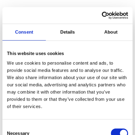
Verwendung eines Hubtisches begegnen können. Im Standby-
Modus kann das Hebesystem von JIECANG einen Standby-
Produkt-Zentrum
Stromverbrauch von < 0,1 W erreichen und so Energie sparen.
Die Click-Schnellmontage-Serie, die Zoom-Schnellhebeserie,
Consent
Details
About
Wir bieten Ihnen professionelle Hebesystemlösungen und die
die Natur-Wabenpaneel-Serie, die Mute-Technologie, die IOT-
dazugehörigen Komponenten.
Schnittstelle und andere Hebesystemlösungen bieten den
Verbrauchern in jeder Hinsicht gesunde Büroprodukte.
This website uses cookies
We use cookies to personalise content and ads, to
20+ Jahre Erfahrung in der Linearantriebsindustrie
Der
provide social media features and to analyse our traffic.
elektrische Hubtisch ist weit verbreitet in Bürogebäuden,
We also share information about your use of our site with
Verwaltungseinheiten, Unternehmen, Schulen, Familien und
Video
our social media, advertising and analytics partners who
anderen Umgebungen, für langjährig sitzendes Personal, um
may combine it with other information that you’ve
gesunde sitzende und stehende Büroprodukte bereitzustellen,
provided to them or that they’ve collected from your use
Körperermüdung zu lindern, zu verlangsamen und
of their services.
Wirbelsäulenerkrankungen zu vermeiden. Als Verfasser des
Industriestandards "Elektrischer Hubtisch" verfügt JIECANG
Consent
über mehr als 20 Jahre Erfahrung in der Linearantriebsindustrie
Necessary
Selection