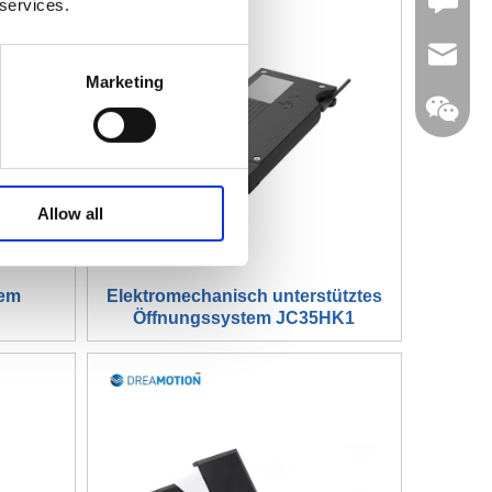
Leave U
 services.
jc35@ji
Marketing
WhatsA
Allow all
Linkedin
tem
Elektromechanisch unterstütztes
Öffnungssystem JC35HK1
WeChat