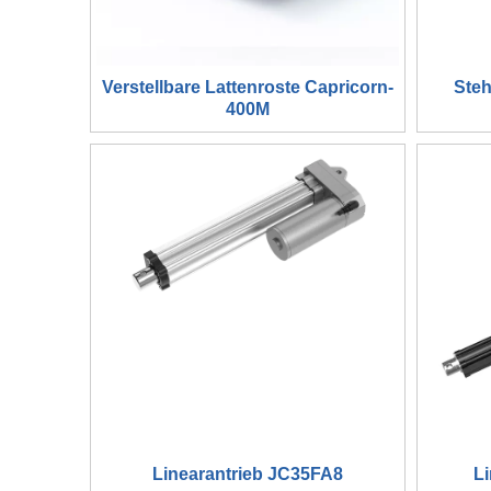
Verstellbare Lattenroste Capricorn-
Ste
400M
Linearantrieb JC35FA8
L