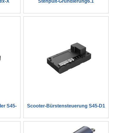
ex-X
Stehpult-Grundierung6.1
ler S45-
Scooter-Bürstensteuerung S45-D1