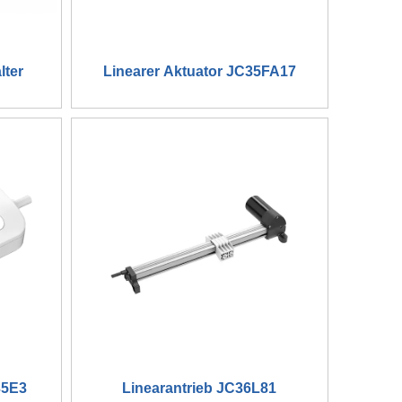
lter
Linearer Aktuator JC35FA17
35E3
Linearantrieb JC36L81