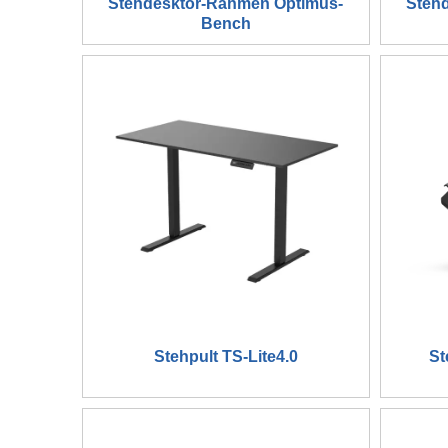
Stehdesktor-Rahmen Optimus-
Steh
Bench
Stehpult TS-Lite4.0
St