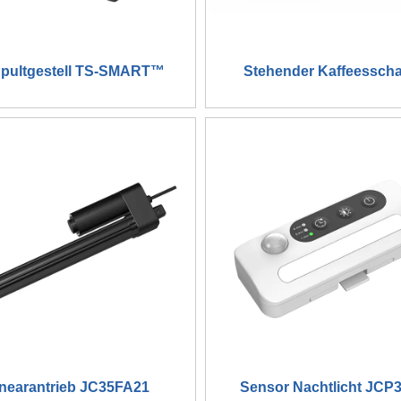
hpultgestell TS-SMART™
Stehender Kaffeesscha
inearantrieb JC35FA21
Sensor Nachtlicht JCP