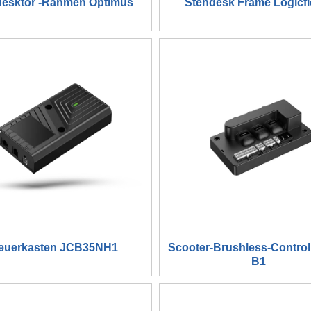
desktor -Rahmen Optimus
Stehdesk Frame Logicfl
euerkasten JCB35NH1
Scooter-Brushless-Control
B1