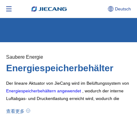
Deutsch
Saubere Energie
Energiespeicherbehälter
Der lineare Aktuator von JieCang wird im Belüftungssystem von
Energiespeicherbehältern angewendet
, wodurch der interne
Luftabgas- und Druckentlastung erreicht wird, wodurch die
Gesamteffizienz, Sicherheit und Intelligenz des Systems effektiv
查看更多
verbessert wird.
In dem sich schnell entwickelnden Container Energy Storage
System (ESS) -Markt (ESS) spielen von JieCang
die linearen