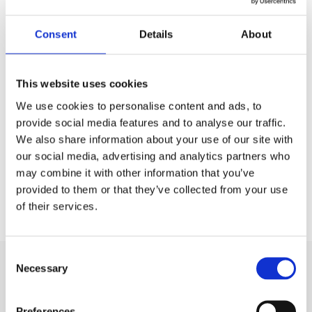
Linearer Stellantrieb macht die Lösung sicherer.
Daher ist das Lüftungssystem von Energiespeicherbehältern
Consent
Details
About
besonders wichtig. Die Energiespeicherindustrie hat auch
höhere Anforderungen an verbundene Brandschutzdesigns.
JieCang stellt lineare Aktuatoren für globale Integratoren des
This website uses cookies
Energiespeichersystems wie das Produkt JC35FA20A zur
Andere Systeme
We use cookies to personalise content and ads, to
Verfügung, das die Lüftungsfenster öffnen, anpassen und
Linearantrieb JC35FA2
provide social media features and to analyse our traffic.
steuern kann, um sicherzustellen, dass die Temperatur und
Elektrischer Linearantrieb
We also share information about your use of our site with
Luftfeuchtigkeit innerhalb der Energiespeichergeräte innerhalb
Spannung: 12 / 24 / 48V
our social media, advertising and analytics partners who
des entsprechenden Bereichs liegen.
Max statische Last: 16kn
may combine it with other information that you’ve
provided to them or that they’ve collected from your use
Aus Effizienzperspektive kann das Lüftungssystem von
of their services.
Energiespeicherbehältern mit der Einführung der linearen
Aktuatortechnologie von JieCang genau entsprechend den
tatsächlichen Bedürfnissen genau angepasst werden. Dies
Consent
vermeidet unnötige Energieabfälle und verbessert die
Necessary
Selection
Gesamtenergieffizienz des Systems. Gleichzeitig kann sich das
Verwandte Fälle
Lüftungssystem aufgrund der schnellen Reaktionseigenschaften
Preferences