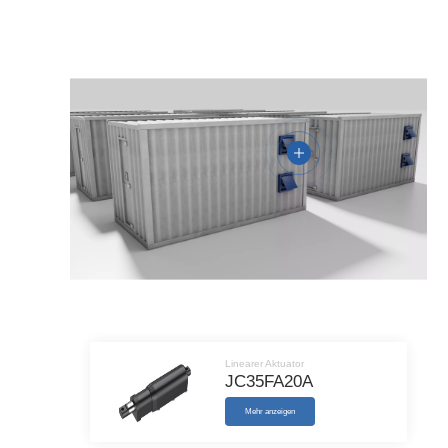
Aktuatoren
eine zentrale Rolle bei der Verbesserung der
Funktionalität und Effizienz von Energiespeicherbehältern. Diese
Aktuatoren sind für eine präzise Bewegung und Positionierung
entwickelt und ermöglichen den nahtlosen Betrieb modularer
Systeme, die erneuerbare Energie speichern. Ihr robustes
Design sorgt für die Zuverlässigkeit in anspruchsvollen
Umgebungen, während ihre kompakte Größe eine einfache
Integration in verschiedene Containerlayouts ermöglicht.
Darüber hinaus unterstützen die linearen Aktuatoren von
JieCang Automatisierung und Fernbedienung und optimieren
die Energieverteilung und -überwachung. Mit diesen Vorteilen
sind JieCang -Produkte als wesentliche Komponenten für
innovative Energiespeicherlösungen, die Leistung der Leistung
und die Nachhaltigkeit im Energiespeichersektor
Linearer Aktuator
hervorzuheben.
JC35FA20A
Mehr anzeigen
Die Herausforderung der Sicherheit bei der Entwicklung der