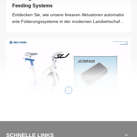
Sensoren und intelligenter Steuerungstechnologie können
Feeding Systems
Energiespeicherbehälter potenzielle Sicherheitsrisiken in
Entdecken Sie, wie unsere linearen Aktuatoren automatisi
Echtzeit überwachen und rechtzeitige Warnungen ausstellen,
erte Fütterungssysteme in der modernen Landwirtschaft v
was für den langfristigen stabilen Betrieb von Kraftstationen
erändern. Durch die Verbesserung der Effizienz, die Gew
starke Garantien bietet
ährleistung einer präzisen Fütterungskontrolle und zur Re
.
duzierung der Wartung helfen JieCang -Aktuatoren den L
andwirten, den Betrieb zu optimieren.
Industrielle Automatisierung
Fahren Sie in die Zukunft: MENDAGED -
Lösungen mit Jiecangs elektrischer Aktuator für 
SCHNELLE LINKS