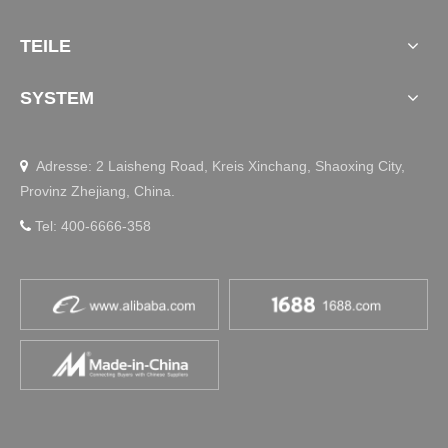
Spinbikes
JieCang hat sich mit einer führenden Sportmarke zusam
TEILE
mengetan, um ihre High-End-Indoor-Radfahrräder zu ver
bessern. Wir haben den JC35FA30 Electric Actuator entwi
SYSTEM
ckelt und eine präzise Widerstandsanpassung für ein opti
miertes Trainingserlebnis geliefert.
Adresse: 2 Laisheng Road, Kreis Xinchang, Shaoxing City,

Provinz Zhejiang, China.
Tel: 400-6666-358
