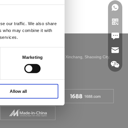
se our traffic. We also share
ers who may combine it with
Leave U
 services.
jc35@ji
Adresse: 2 Laisheng Road, Kreis Xinchang, Shaoxing City,
Marketing

Provinz Zhejiang, China.
Tel: 400-6666-358

WhatsA
Allow all
Linkedin