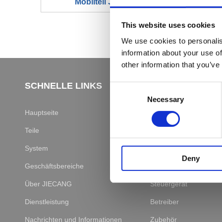
Mobilteil JCHT35M6
This website uses cookies
We use cookies to personalis
information about your use of
other information that you’ve
SCHNELLE LINKS
TEILE
Consent
Necessary
Selection
Hauptseite
Linearantriebe
Teile
Hubsäule
System
Antrieb des Sonnensc
Deny
Geschäftsbereiche
Servo-Motor
Über JIECANG
Steuergerät
Dienstleistung
Betreiber
Nachrichten und Informationen
Zubehör