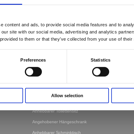
e content and ads, to provide social media features and to analy
 our site with our social media, advertising and analytics partn
 provided to them or that they’ve collected from your use of their
SYSTEM
Preferences
Statistics
Verstellbare Tischsystem
Verstellbare Betten
hirms
Erhöhender Fernsehständer
Allow selection
Badestuhl
Anhebbarer Toilettensitz
Angehobener Hängeschrank
Anhebbarer Schminktisch