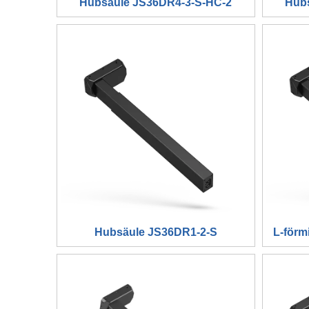
Hubsäule JS36DR4-3-S-HC-2
Hub
Hubsäule JS36DR1-2-S
L-förm