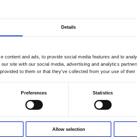
Details
ubsäule JS36DR4-3-S
Hubsäule JS36DR3-3
e content and ads, to provide social media features and to analy
 our site with our social media, advertising and analytics partn
 provided to them or that they’ve collected from your use of their
Preferences
Statistics
Allow selection
ubsäule JS36DS8-4-S
Hubsäule JS36DC1-3