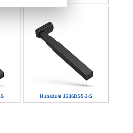
Linkedin
WeChat
-S
Hubsäule JS36DS5-3-S