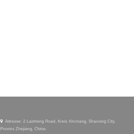
Adresse: 2 Laisheng Road, Kreis Xinchang, Shaoxing City,

Provinz Zhejiang, China.