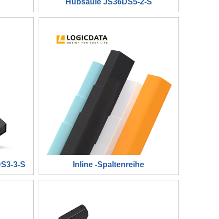
Hubsäule JS36DS5-2-S
DS3-3-S
Inline -Spaltenreihe