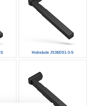
-S
Hubsäule JS36DS1-3-S