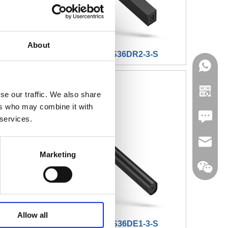
About
-S
Hubsäule JS36DR2-3-S
se our traffic. We also share
ers who may combine it with
Leave U
 services.
jc35@ji
Marketing
WhatsA
Allow all
-S
Hubsäule JS36DE1-3-S