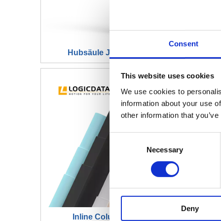
Consent
Hubsäule JS36DR7-3-S
H
This website uses cookies
We use cookies to personalis
information about your use of
other information that you’ve
Consent
Necessary
Selection
Deny
Inline Column Series
H