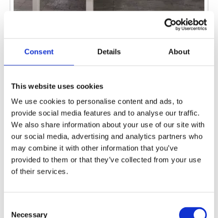
Was wir mögen
Was wir nicht mögen
Consent
Details
About
Modernes Design
Groß, benötigt reichlich Platz
Dreisitzer-Layout
This website uses cookies
We use cookies to personalise content and ads, to
Hoher 
provide social media features and to analyse our traffic.
Rückenunterstützung
We also share information about your use of our site with
Stabile Konstruktion
our social media, advertising and analytics partners who
may combine it with other information that you’ve
provided to them or that they’ve collected from your use
of their services.
Einzelheiten
Überprüfen Sie den Preis für diesen 
Mehrkopa-Ständigen auf Alibaba.
Designstil: modern
Consent
Necessary
Selection