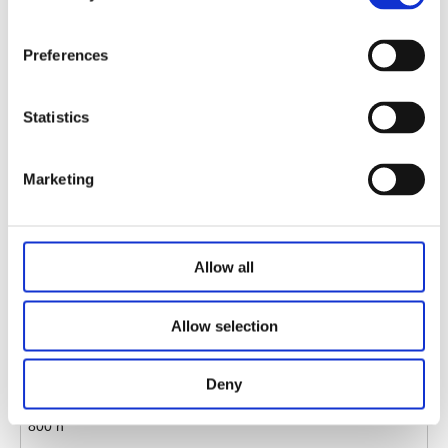
Material: 
Metallrahmen, 
Preferences
langlebig und robust
Statistics
Höhenbereich: 679 
mm - 1174 mm
Marketing
Reiseentfernung: 495 
mm
Allow all
Hubgeschwindigkeit: 
Allow selection
30 mm/s
Deny
Belastungskapazität: 
800 n