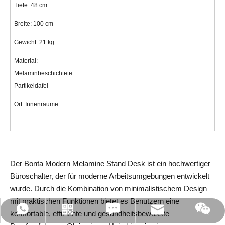
Tiefe: 48 cm
Breite: 100 cm
Gewicht: 21 kg
Material: 
Melaminbeschichtete 
Partikeldafel
Ort: Innenräume
Der Bonta Modern Melamine Stand Desk ist ein hochwertiger 
Büroschalter, der für moderne Arbeitsumgebungen entwickelt 
wurde. Durch die Kombination von minimalistischem Design 
mit praktischen Funktionen bietet es Benutzern eine 
Leave Us A Message
jc35@jiecang.com
WhatsApp
Linkedin
WeChat
komfortable, effiziente und gesundheitsbewusste 