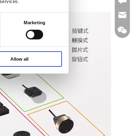
Leave U
 services.
jc35@ji
Marketing
WhatsA
Allow all
Linkedin
WeChat