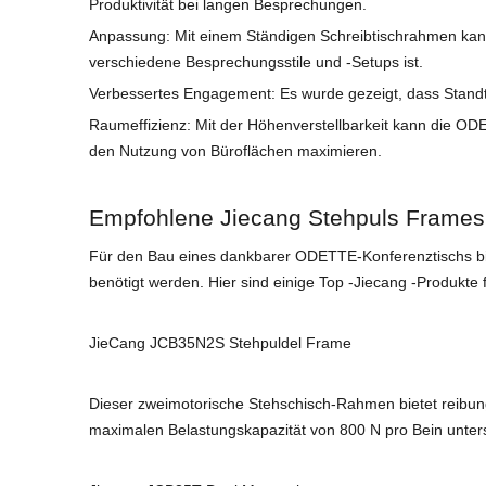
Produktivität bei langen Besprechungen.
Anpassung: Mit einem Ständigen Schreibtischrahmen kann 
verschiedene Besprechungsstile und -Setups ist.
Verbessertes Engagement: Es wurde gezeigt, dass Standt
Raumeffizienz: Mit der Höhenverstellbarkeit kann die OD
den Nutzung von Büroflächen maximieren.
Empfohlene Jiecang Stehpuls Frames
Für den Bau eines dankbarer ODETTE-Konferenztischs biete
benötigt werden. Hier sind einige Top -Jiecang -Produkte
JieCang JCB35N2S Stehpuldel Frame
Dieser zweimotorische Stehschisch-Rahmen bietet reibung
maximalen Belastungskapazität von 800 N pro Bein unterstü