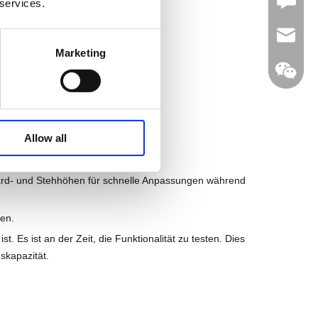
Leave U
 services.
jc35@ji
Marketing
WhatsA
Allow all
, um mehr Flexibilität zu erhalten.
Linkedin
ard- und Stehhöhen für schnelle Anpassungen während
en.
. Es ist an der Zeit, die Funktionalität zu testen. Dies
skapazität.
WeChat