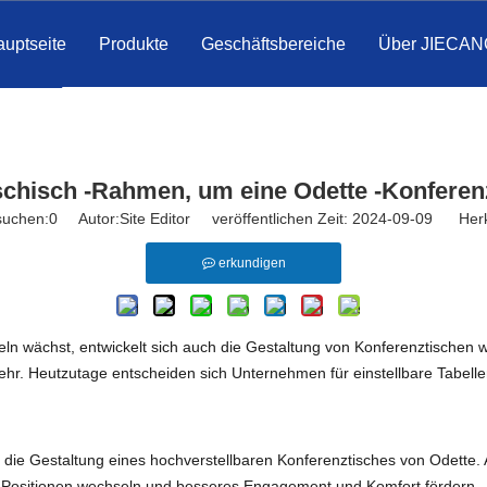
uptseite
Produkte
Geschäftsbereiche
Über JIECAN
schisch -Rahmen, um eine Odette -Konferen
suchen:
0
Autor:Site Editor veröffentlichen Zeit: 2024-09-09 Herk
erkundigen
wächst, entwickelt sich auch die Gestaltung von Konferenztischen weit
ehr. Heutzutage entscheiden sich Unternehmen für einstellbare Tabelle
r die Gestaltung eines hochverstellbaren Konferenztisches von Odette
 Positionen wechseln und besseres Engagement und Komfort fördern.