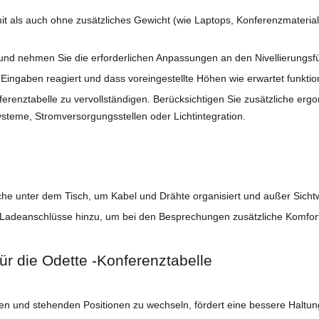
ls auch ohne zusätzliches Gewicht (wie Laptops, Konferenzmaterial 
t und nehmen Sie die erforderlichen Anpassungen an den Nivellierung
Eingaben reagiert und dass voreingestellte Höhen wie erwartet funktio
erenztabelle zu vervollständigen. Berücksichtigen Sie zusätzliche erg
teme, Stromversorgungsstellen oder Lichtintegration.
ache unter dem Tisch, um Kabel und Drähte organisiert und außer Sichtw
-Ladeanschlüsse hinzu, um bei den Besprechungen zusätzliche Komfort
ür die Odette -Konferenztabelle
den und stehenden Positionen zu wechseln, fördert eine bessere Haltung