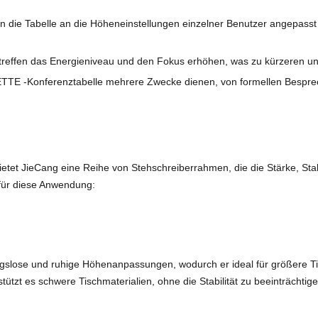
die Tabelle an die Höheneinstellungen einzelner Benutzer angepasst w
reffen das Energieniveau und den Fokus erhöhen, was zu kürzeren und
ETTE -Konferenztabelle mehrere Zwecke dienen, von formellen Besprech
t JieCang eine Reihe von Stehschreiberrahmen, die die Stärke, Stabil
 für diese Anwendung:
slose und ruhige Höhenanpassungen, wodurch er ideal für größere Tisc
tzt es schwere Tischmaterialien, ohne die Stabilität zu beeinträchtige