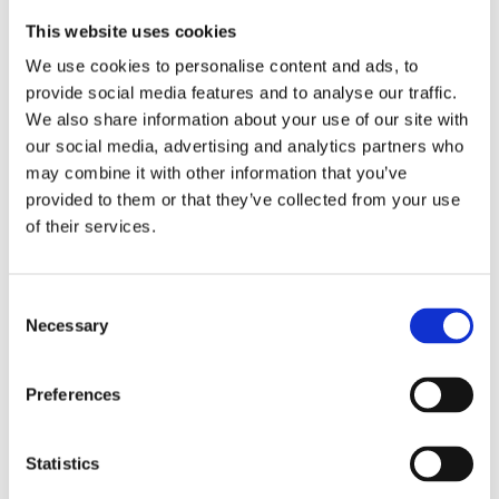
Darüber hinaus bietet JieCang eine One-Stop-Lösung für
This website uses cookies
das Altern an Ort und Stelle, die sich mit den Problemen
We use cookies to personalise content and ads, to
des älteren Lebenslebens befassen. Diese Lösungen
provide social media features and to analyse our traffic.
bieten bis zu einem gewissen Grad eine neue Art, mit
We also share information about your use of our site with
einer alternden Bevölkerung umzugehen.
our social media, advertising and analytics partners who
may combine it with other information that you’ve
JieCang bietet innovative lineare Aktuatorlösungen für
provided to them or that they’ve collected from your use
of their services.
verschiedene Aspekte des Lebens. Es umfasst
elektrische Pflegebetten, Patientenlifte, Massagesbetten,
elektrische Rollstühle, Mobilitätsroller und OT -
Consent
Trainingsgeräte. Noch wichtiger ist, dass diese Lösungen
Necessary
Selection
sicherstellen, dass die Kernantriebsbewegung für die
Produkte unserer Kunden sicherer, zuverlässiger und
Preferences
ergonomisch ist.
Statistics