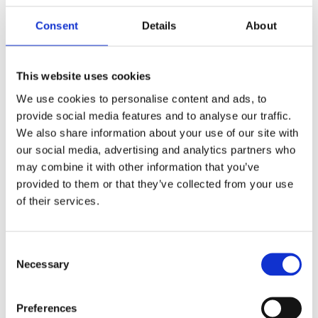
Das Basisschrank -Hebesystem nimmt nur einen kleinen
Consent
Details
About
Installationsraum ein, und das Schrank kann mit einem
Schlüssel nach oben bewegt werden, wodurch die
Verwendung von niedrigen Schränken maximiert wird.
This website uses cookies
mehr Platz öffnen,
We use cookies to personalise content and ads, to
provide social media features and to analyse our traffic.
Das Tabellenübersetzungssystem erkennt die Koexistenz
We also share information about your use of our site with
der Mobiltabelle und die Speicherfunktion der
our social media, advertising and analytics partners who
Kochtabelle. Es ist nicht erforderlich, die Desktop -
may combine it with other information that you’ve
Elemente aufzuräumen. Verschieben Sie den Desktop
provided to them or that they’ve collected from your use
einfach mit einem Schlüssel. Sie können die Elemente
of their services.
problemlos abrufen, den Betriebsweg reduzieren und den
Speicherplatz erhöhen.
Consent
Necessary
Selection
Smart Kitchen Solutions intelligent
JieCang Smart Schlafzimmerlösungen
Preferences