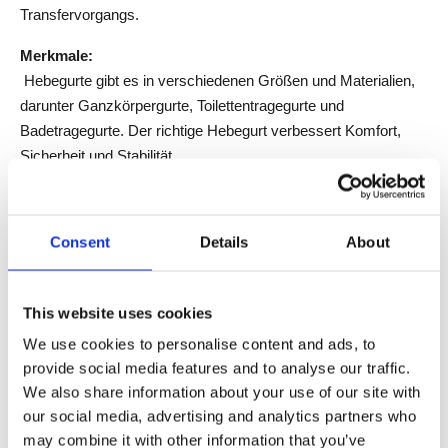
Transfervorgangs.
Merkmale: 
 Hebegurte gibt es in verschiedenen Größen und Materialien, 
darunter Ganzkörpergurte, Toilettentragegurte und 
Badetragegurte. Der richtige Hebegurt verbessert Komfort, 
Sicherheit und Stabilität.
Geeignet für: 
 Hebegurte werden bei fast allen Patienten eingesetzt, die auf 
Consent
Details
About
mechanisches Heben angewiesen sind, insbesondere bei 
solchen, die ihr eigenes Gewicht beim Transfer nicht tragen 
können.
This website uses cookies
7. Poollifte
We use cookies to personalise content and ads, to
provide social media features and to analyse our traffic.
Poollifte 
 sollen den Benutzern das sichere Betreten und 
We also share information about your use of our site with
Verlassen von Schwimmbädern erleichtern. Sie sind häufig in 
our social media, advertising and analytics partners who
Rehabilitationszentren, Hotels, öffentlichen Schwimmbädern 
may combine it with other information that you’ve