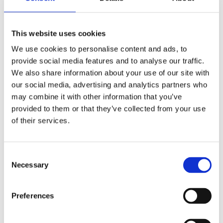
This website uses cookies
Sorge-freier Betrieb: Einfrierenschutz
We use cookies to personalise content and ads, to
provide social media features and to analyse our traffic.
Unser Gefrierschutzmechanismus erfasst automatisch extreme
We also share information about your use of our site with
Wetterbedingungen und pausiert den Betrieb, um mechanische
our social media, advertising and analytics partners who
Ausfälle zu vermeiden und die zuverlässige Nutzung von
may combine it with other information that you’ve
Außentönen zu gewährleisten.
provided to them or that they’ve collected from your use
of their services.
Gebaut bis zuletzt: Wasser und staubdicht
Consent
Dieser Motor bewertete IP44 für Wasser- und Staubwiderstand
Necessary
Selection
und ist so konstruiert, dass sie herausfordernde
Außenumgebungen ertragen, um langfristige Leistung und
Preferences
robuste Schutz für Ihre Außenbereiche zu gewährleisten.