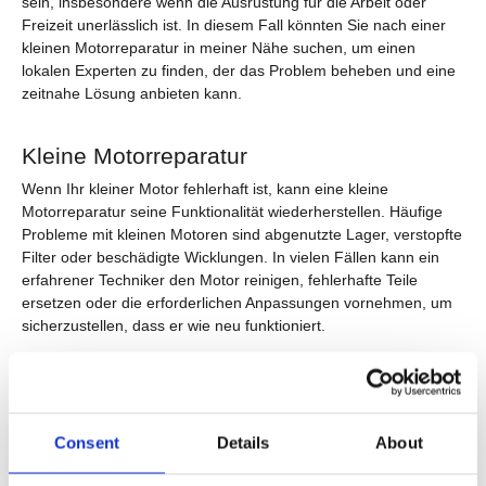
sein, insbesondere wenn die Ausrüstung für die Arbeit oder
Freizeit unerlässlich ist. In diesem Fall könnten Sie nach einer
kleinen Motorreparatur in meiner Nähe suchen, um einen
lokalen Experten zu finden, der das Problem beheben und eine
zeitnahe Lösung anbieten kann.
Kleine Motorreparatur
Wenn Ihr kleiner Motor fehlerhaft ist, kann eine kleine
Motorreparatur seine Funktionalität wiederherstellen. Häufige
Probleme mit kleinen Motoren sind abgenutzte Lager, verstopfte
Filter oder beschädigte Wicklungen. In vielen Fällen kann ein
erfahrener Techniker den Motor reinigen, fehlerhafte Teile
ersetzen oder die erforderlichen Anpassungen vornehmen, um
sicherzustellen, dass er wie neu funktioniert.
Bei der Suche nach einer kleinen Motorreparatur in meiner
Nähe ist es wichtig, eine seriöse Reparaturwerkstatt zu wählen,
die sich auf den Motor -Typ spezialisiert hat, mit dem Sie es zu
Consent
Details
About
tun haben. Egal, ob es sich um einen Rasenmäher, kleine
Geräte oder Gartengeräte handelt, ein Experte zur Diagnose