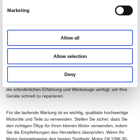
Kleinmotor verwenden, sorgt Ihr kleiner Motor für einen
Marketing
längeren Zeitraum weiter.
Finden kleiner motorischer
Allow all
Reparaturservices
Wenn Ihr kleiner Motor Aufmerksamkeit benötigt, besteht die
Allow selection
beste Vorgehensweise darin, nach zuverlässigen kleinen
Motorreparaturen zu suchen. Durch die Suche nach kleiner
Motorreparatur in meiner Nähe finden Sie einen
Deny
vertrauenswürdigen Reparaturfachmann, der die
Besonderheiten der kleinen Motormechanik versteht und über
die erforderlichen Erfahrung und Werkzeuge verfügt, um Ihre
Geräte schnell zu reparieren.
Für die laufende Wartung ist es wichtig, qualitativ hochwertige
Motoröle und Teile zu verwenden. Stellen Sie sicher, dass Sie
den richtigen Öltyp für Ihren kleinen Motor verwenden, indem
Sie die Empfehlungen des Herstellers überprüfen. Wenn Ihr
Motor beispielsweise den besten Synthetic Motor Oil 10W-30-