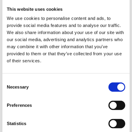
des Problems und zur Durchführung der Reparaturen kann die
This website uses cookies
Lebensdauer Ihrer Geräte verlängern und Sie vor kostspieligen
Ersatzteilen sparen.
We use cookies to personalise content and ads, to
provide social media features and to analyse our traffic.
Die Rolle von Öl in kleinen Motoren
We also share information about your use of our site with
our social media, advertising and analytics partners who
Ein kritischer Aspekt bei der Aufrechterhaltung der Gesundheit
may combine it with other information that you’ve
kleiner Motoren ist die richtige Schmierung. Viele kleine Motoren
provided to them or that they’ve collected from your use
benötigen hochwertige Motoröl, damit sie reibungslos laufen
und vorzeitige Verschleiß verhindern. Für kleine Motoren wie
of their services.
solche in Rasenmäher oder Kettensägen kann die Art des Öls,
das Sie verwenden, einen signifikanten Unterschied in ihrer
Langlebigkeit und Leistung ausmachen.
Consent
Necessary
Selection
Das beste synthetische Motoröl 10W-30 kleine Motoröle sind so
konzipiert, dass sie unter unterschiedlichen Temperaturen
Preferences
überlegene Schmierung, Verbesserung der Motoreffizienz und
des Schutzes vor Verschleiß liefern. Dieses Öl ist speziell für
kleine Motoren formuliert und bietet im Vergleich zu normalen
Statistics
Motorölen einen besseren Schutz gegen hohe Hitze, Rost und
Oxidation. Wenn Sie den besten Synthetic Motor Oil 10W-30-