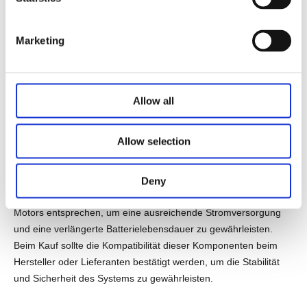
Bei der Auswahl eines elektrischen Rollstuhlträgermotors ist es
wichtig, die Kompatibilität mit dem vorhandenen
Marketing
Rollstuhlrahmen, dem Steuerungssystem und dem Batterie zu
gewährleisten. Die Größe und Montagemethode des Motors
müssen mit dem Rollstuhlrahmen übereinstimmen, um eine
stabile Installation zu gewährleisten und die Vibration zu
Allow all
verringern.
Allow selection
Die Schnittstelle des Steuerungssystems muss mit dem Motor
kompatibel sein, um eine reibungslose Einstellung und eine
rechtzeitige Reaktion sicherzustellen. Die Spannung und
Deny
Kapazität der Batterie muss auch den Anforderungen des
Motors entsprechen, um eine ausreichende Stromversorgung
und eine verlängerte Batterielebensdauer zu gewährleisten.
Beim Kauf sollte die Kompatibilität dieser Komponenten beim
Hersteller oder Lieferanten bestätigt werden, um die Stabilität
und Sicherheit des Systems zu gewährleisten.