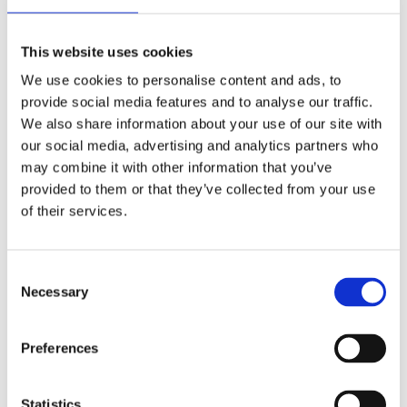
So wählen Sie den richtigen elektrischen
This website uses cookies
Rollstuhlmotor？？
We use cookies to personalise content and ads, to
provide social media features and to analyse our traffic.
We also share information about your use of our site with
1. Kraft und Geschwindigkeit
our social media, advertising and analytics partners who
Es ist wichtig, die Motorleistung und die maximale
may combine it with other information that you’ve
Geschwindigkeit des elektrischen Rollstuhls auszuwählen, der
provided to them or that they’ve collected from your use
den Bedürfnissen des Benutzers entspricht. Ein Motor mit
of their services.
höherer Strom ist für Benutzer geeignet, die schwerer sind oder
häufig auf Hügel klettern müssen, um eine ausreichende
Consent
Leistung zu gewährleisten. Die maximale Geschwindigkeit sollte
Necessary
Selection
gemäß dem Aktivitätsszenario des Benutzers und der
Nutzungsfrequenz ausgewählt werden, normalerweise zwischen
4 und 8 km/h, um Sicherheit und Komfort zu gewährleisten.
Preferences
2. Anpassbarkeit und Kompatibilität
Statistics