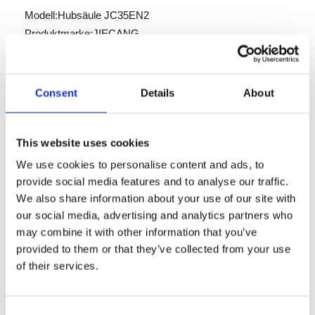
Modell:
Hubsäule JC35EN2
Produktmarke:
JIECANG
Produktbeschreibung
Consent
Details
About
2d/3d
Datenblatt
This website uses cookies
We use cookies to personalise content and ads, to
EN2 ist eine teleskopierbare Hubsäule aus Aluminium, die
provide social media features and to analyse our traffic.
speziell für hohe Anforderungen an statische
We also share information about your use of our site with
Biegemomente entwickelt wurde. Es ist ein 24-V-
our social media, advertising and analytics partners who
Gleichstrom-Linearantrieb von Jiecang integriert, der für
may combine it with other information that you’ve
vertikales Heben (nur Schub) in Anwendungen ausgelegt
provided to them or that they’ve collected from your use
ist, bei denen Biegemoment und Drehmoment gleichzeitig
of their services.
auftreten können.
Die EN2-Serie umfasst drei Modelle:
EN2-A (Kleine Säule)
Consent