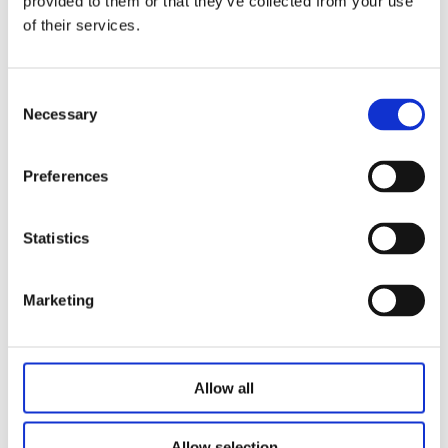
provided to them or that they’ve collected from your use
3000n: 50-400 mm (4mm Toleranz
of their services.
Installationsgröße:
L = 225 （S ≤ 50）
Consent
L = s+175 （50 ＜ S ≤ 200）
Necessary
Selection
L = S+185 （200 ＜ S ≤ 400）
Rauschpegel: ≤48 dB (Umgebungsrauschen ≤ 40 dB)
Preferences
Safe Nuss: Optional
Doppelhalle -Sensor: Optional
Statistics
NUR NEIN Pull drücken: optional
Eingebaute elektronische Limitschalter.
Marketing
Gewicht: ca. 2 kg (unterschiedliche
Schlaganfall-/zurückgezogene Länge mit unterschiedlichem
Gewicht)
Allow all
Statischer Biegemoment: Die laterale Last ist nicht erlaubt.
Allow selection