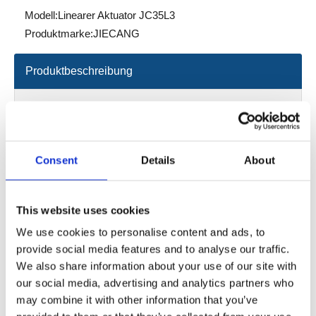
Modell:
Linearer Aktuator JC35L3
Produktmarke:
JIECANG
Produktbeschreibung
Datenblatt
2d/3d
Consent
Details
About
Ladung im Druck: 6000n ； 4000n ， 3000n
Ladung in Ziehen: 6000n, 4000n
This website uses cookies
Farbe: Grau/Schwarz
We use cookies to personalise content and ads, to
IP -Klasse: max. IPX6
provide social media features and to analyse our traffic.
Hublänge:
We also share information about your use of our site with
6000n: 50-300 mm (4mm Toleranz)
our social media, advertising and analytics partners who
may combine it with other information that you’ve
4000n: 50-400 mm (4 mm Toleranz)