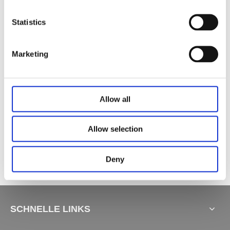
Statistics
Verwandte Produkte
Marketing
Allow all
Allow selection
Hubsäule JS36DS9-3-S
L-förmige Hubsäule JS36DS3-3-S
Hubsäule JS36DS1-3-S
Deny
SCHNELLE LINKS