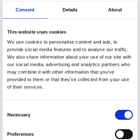
Consent
Details
About
Modell:
Hubspalten JC35TM2
Produktmarke:
JIECANG
This website uses cookies
We use cookies to personalise content and ads, to
Produktbeschreibung
provide social media features and to analyse our traffic.
We also share information about your use of our site with
Datenblatt
our social media, advertising and analytics partners who
may combine it with other information that you’ve
JC35TM2-420/JC35TM2-480 ist ein Hebensystem, das für
provided to them or that they’ve collected from your use
Inselhebenszenarien entwickelt wurde und hauptsächlich
of their services.
in Küsten- und Kleiderschrankinselsystemen angewendet
wird .
Consent
Es verfügt über eine niedrige Installationsabstand, eine
Necessary
Selection
einfache Installation, eine frei einstellbare Höhe und eine
stabile Hebeleistung.
Preferences