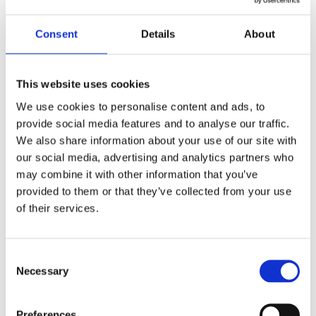
Consent
Details
About
Produktbeschreibung
Datenblatt
This website uses cookies
2D/3D
We use cookies to personalise content and ads, to
provide social media features and to analyse our traffic.
We also share information about your use of our site with
IP-Klasse: Max.IPX6
our social media, advertising and analytics partners who
may combine it with other information that you’ve
Anzahl der Tasten: Maximal 10 Tasten
provided to them or that they’ve collected from your use
Tastentyp: Berührungsschalter
of their services.
Fahren Sie bis zu 5 Aktuatoren gleichzeitig
Farbe: Grau
Consent
Unterstützende Steuerbox: Alle Standard-Steuerboxen von
Necessary
Selection
JIECANG
Panel- und Farbgestaltung können individuell an die
Preferences