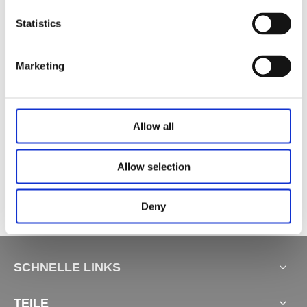
Statistics
Verwandte Produkte
Marketing
Allow all
T35K24D
Mobilteil JCHT35K51C
Allow selection
Mobilteil JCHT35K65S
Ste
Deny
SCHNELLE LINKS
TEILE