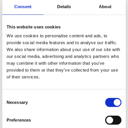
Consent
Details
About
Produktbeschreibung
Datenblatt
This website uses cookies
We use cookies to personalise content and ads, to
2d/3d
provide social media features and to analyse our traffic.
We also share information about your use of our site with
our social media, advertising and analytics partners who
IP -Klasse: Max. IPX6
may combine it with other information that you’ve
Schaltfläche Betrag: max.12 Tasten
provided to them or that they’ve collected from your use
Schlüsselformular: Touch Switch
of their services.
Fahren Sie gleichzeitig bis zu 6 Aktuatoren
Farbe: Grau/Schwarz
Consent
Steuerungskasten unterstützend: Alle herkömmlichen
Necessary
Selection
Kontrollkasten von JieCang
Optionale Funktion: Elektronische Sperre
Preferences
Panelfarbe und Stil können angepasst werden