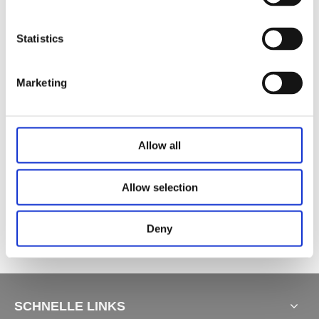
Stromverbrauch: 5 V: < 5 mA, 36 V: < 10 mA
Statistics
Verwandte Produkte
Marketing
Allow all
Allow selection
Zubehör Netzteil JCP35PA-03
Zubehör Sicherheitsschalter JCP35Q1
Zubehör Sicherheitsschalter JCP35Q
Deny
SCHNELLE LINKS