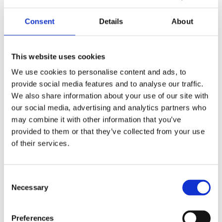
Consent
Details
About
Produktbeschreibung
Datenblatt
This website uses cookies
We use cookies to personalise content and ads, to
2d/3d
provide social media features and to analyse our traffic.
We also share information about your use of our site with
Lichtintensität: 450 ± 20 Lux
our social media, advertising and analytics partners who
Lichtfarbe: Kaltweiß (Kelvin 10000-12000)
may combine it with other information that you’ve
provided to them or that they’ve collected from your use
LED-Lebensdauer: 20.000 Stunden (max.)
of their services.
Stecker: optional
IP -Note: max.ipx6
Consent
Farbe: Grau
Necessary
Selection
Glasart: mattiert
Flammschutzklasse: V0
Preferences