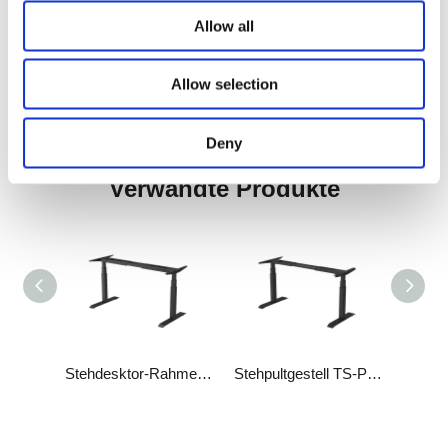
Oberfläche: Pulverbeschichtung
Allow all
Standardfarben: schwarz, weiß, grau
Gesamtgewicht: 28 kg
Packungsspezifikation: 1085*325*200 mm
Allow selection
Die Verpackungsanforderungen entsprechen 3A -Standards
Deny
Verwandte Produkte
Stehpultgestell TS-EZ4.0L
Stehdesktor-Rahmen TS-EZ3.0
Stehpultgestell TS-Plus