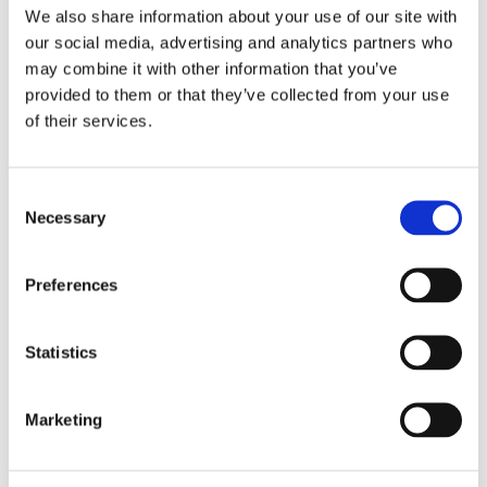
We also share information about your use of our site with
Gleichzeitig ist das TS-EZ4.0-System mit Inline-Hubsäule
our social media, advertising and analytics partners who
ausgestattet, die Stabilität des gesamten Stehschreises ist
may combine it with other information that you’ve
besser, das Geräusch ist niedriger und die
provided to them or that they’ve collected from your use
Selbstverriegelungskraft ist stärker. Das EZ-Click-System
of their services.
ist auch mit Anti-Kollisionsfunktion ausgestattet, um den
sicheren Betrieb des Stehschreises sicherzustellen.
Consent
Necessary
Selection
Merkmale
Schnelle Installation
Preferences
Verwenden der Inline -Hebensspalte
Geschwindigkeit: 35 mm/s
Statistics
Bewertungsladung: 1250n
Statische Selbstverriegelung: 5000n
Höhenverstellbarer Bereich: 610 mm-1260 mm
Marketing
Skalierungsbereich: 1165 mm-1565 mm
Rauschpegel: ≤ 50 dB