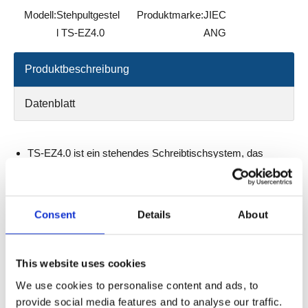
Modell:
Stehpultgestel
Produktmarke:
JIEC
l TS-EZ4.0
ANG
Produktbeschreibung
Datenblatt
TS-EZ4.0 ist ein stehendes Schreibtischsystem, das
schnell installiert werden kann, mit flexibler Design und
kompakter Struktur. Im Vergleich zum herkömmlichen
Rahmen kann das Ezclick -System die Baugruppe
Consent
Details
About
zwischen der Hebebrahmen und dem Rahmen in nur zwei
Schritten nach der Installation des Seitenfelds
vervollständigen und dann die Füße auf den beiden Spalten
This website uses cookies
installieren, um ein komplettes, einstellbares
We use cookies to personalise content and ads, to
Schreibtischsystem für Höhen zu erhalten. Es spart die
provide social media features and to analyse our traffic.
Installationszeit erheblich und bietet Verbrauchern.