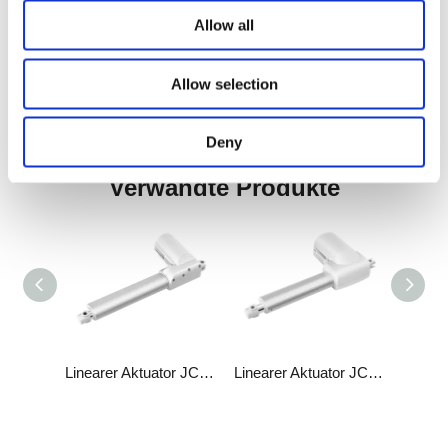
System übereinstimmen. Es wird empfohlen, dass der
Allow all
Überstromschutzwert auf 2a festgelegt wird.
Gewicht: ca. 0,7 kg (unterschiedliche Hublänge und
Allow selection
Installationsabmessungen mit unterschiedlichem Gewicht)
Statischer Biegemoment: Die laterale Last ist nicht erlaubt.
Deny
Verwandte Produkte
Linearer Aktuator JC35L3
Linearer Aktuator JC35L29
Linearer Aktuator JC35L18