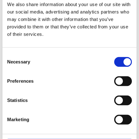
L = S+155 (30 ≤ S ≤ 300 ， Standard)
We also share information about your use of our site with
our social media, advertising and analytics partners who
L = S+170 (30 ≤ S ≤ 300 ， mit Hallsensor/eingebautem
may combine it with other information that you’ve
Überstromschutz)
provided to them or that they’ve collected from your use
L ≤ 47
of their services.
Rauschpegel: Standard/Hall-Sensor ≤55 dB
(Umgebungsrauschen ≤40 dB)
Consent
Eingebautes Überstromschutzversion ≤ 50 dB
Necessary
Selection
(Umgebungsrauschen ≤ 40 dB)
Hallsensor: optional
Preferences
Mechanischer Endstopp
Eingebauter elektrischer Grenzschalter: Eingebauter
Statistics
Überstromschutz optional (kann nicht gleichzeitig mit der
Feedback der Halle ausgewählt werden), der Druckstab
stoppt oben durch Blockieren der Drehung
Marketing
（Wenn die Version ohne integrierten Überstromschutz
ausgewählt wird, darf sie nicht mit einem ungeschützten