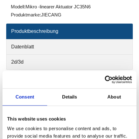
Modell:
Mikro -linearer Aktuator JC35N6
Produktmarke:
JIECANG
Produktbeschreibung
Datenblatt
2d/3d
Ladung in Push: 600n, 1200n
Ladung in Zug: 600n, 1200n
Farbe: Schwarz
Consent
Details
About
IP -Klasse: max. IPX6
Hublänge: 600N: 0-300 mm
This website uses cookies
1200n: 30-300 mm
We use cookies to personalise content and ads, to
Installationsabmessungen:
provide social media features and to analyse our traffic.