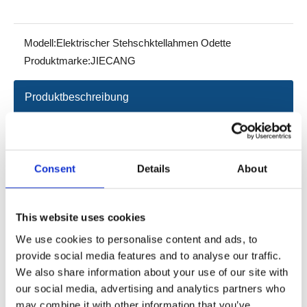
Modell:
Elektrischer Stehschktellahmen Odette
Produktmarke:
JIECANG
Produktbeschreibung
Datenblatt
Consent
Details
About
Odette ist ein innovativer elektrischer Stehschalter, der zu
Hause, in der Büro- und Handelsumgebung weit verbreitet
This website uses cookies
sein kann.
We use cookies to personalise content and ads, to
Minimalistische Ästhetik, ausführliches Design, innovative
provide social media features and to analyse our traffic.
Modellierung, die unterschiedliche Anwendungsszenarien
We also share information about your use of our site with
entsprechen.
our social media, advertising and analytics partners who
may combine it with other information that you’ve
Das Hubsystemstruktur ist einfach, eingebettetes Mobilteil,