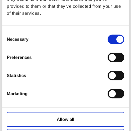
provided to them or that they’ve collected from your use
das das Heben leicht zu steuern.
of their services.
Vier Beine synchrone Stabilität, ausgestattet mit
empfindlicher Anti-Kollisionsfunktion, sicheres Heben.
Consent
Necessary
Selection
Last: 1000n
Selbstverschluss: 1000n
Preferences
Maximale Geschwindigkeit ohne Last ~ Nennlast: 32 mm/s
Niedriges Rauschen: S53DB
Statistics
Rahmengröße: 1800x800 mm (nicht dehnen)
Höhenbereich: 700-1150 mm
Marketing
Oberfläche: Pulverbeschichtet
Standardfarben: Weiß, Schwarz, Silber
Allow all