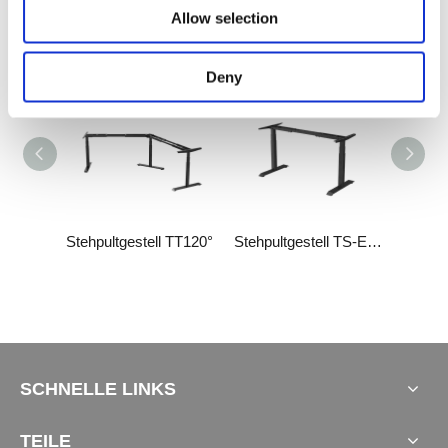
Allow selection
Verwandte Produkte
Deny
 TT180°
Stehpultgestell TT120°
Stehpultgestell TS-EZ4.0
SCHNELLE LINKS
TEILE