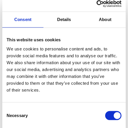
Consent
Details
About
Modell:
Stehdesktor -Rahmen -Zwillinge
Produktmarke:
JIECANG
This website uses cookies
Produktbeschreibung
We use cookies to personalise content and ads, to
provide social media features and to analyse our traffic.
Datenblatt
We also share information about your use of our site with
our social media, advertising and analytics partners who
may combine it with other information that you’ve
Einstellbarer Höhenbereich: 595-1255 mm
provided to them or that they’ve collected from your use
Rahmen erweiterbarer Bereich: 1100-1700 mm
of their services.
Kein Lochbeindesign, keine Schraube an der Außenseite
des Rahmens
Consent
Belastungskapazität: 1250n jeder Workstation
Necessary
Selection
Maximale Geschwindigkeit: 40 mm/s
Niedriger Geräuschpegel: ＜ 50 dB mit No-Load-Zustand