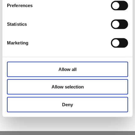
Anti-Kollisionssicherheitsschutz
Preferences
Niedrige Standby -Leistung ＜ 0,1W
Oberfläche: Pulverbeschichtung mit Standardfarben: Weiß
Statistics
(RAL9016), Schwarz (Ral9005), Grau (Ral7045
Marketing
Verwandte Produkte
Allow all
Allow selection
Stehdesk-Rahmen toklassizisch
Stehpult Odette2.0
X-Typ Hifting Desk To-Primer
Deny