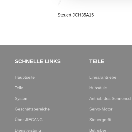
JCH35A6
Steuert JCH35A15
SCHNELLE LINKS
TEILE
Hauptseite
Linearantriebe
Teile
Hubsäule
System
Antrieb des Sonnensc
Geschäftsbereiche
Servo-Motor
Über JIECANG
Steuergerät
Dienstleistung
Betreiber