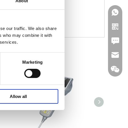
About
se our traffic. We also share
ers who may combine it with
Leave U
 services.
jc35@ji
Marketing
WhatsA
Allow all
Linkedin