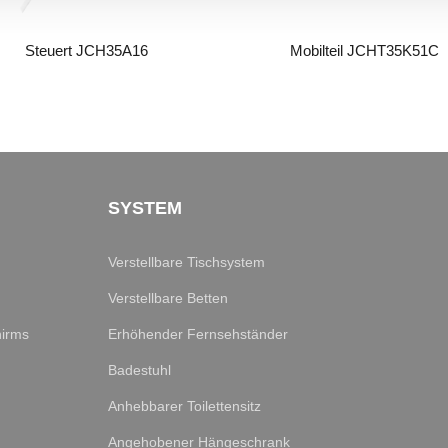
Steuert JCH35A16
Mobilteil JCHT35K51C
SYSTEM
Verstellbare Tischsystem
Verstellbare Betten
hirms
Erhöhender Fernsehständer
Badestuhl
Anhebbarer Toilettensitz
Angehobener Hängeschrank