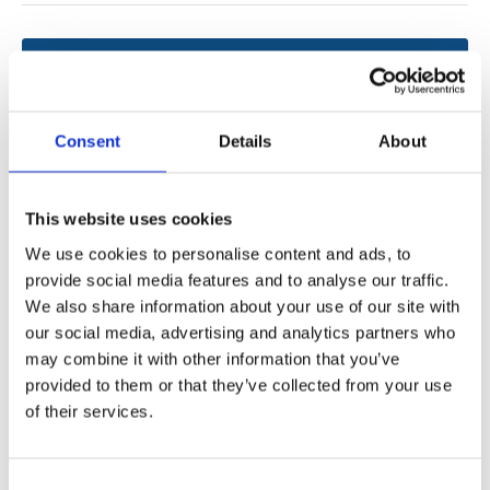
Produktbeschreibung
Technische Spezifikationen
Consent
Details
About
Funktion und Merkmale:
Stellantrieb mit geräuschlosem Antrieb
This website uses cookies
Drahtlose Fernbedienung
We use cookies to personalise content and ads, to
Kopf- und Fußverstellung
provide social media features and to analyse our traffic.
Null G
We also share information about your use of our site with
our social media, advertising and analytics partners who
One-Touch-Wohnung
may combine it with other information that you’ve
Nullspiel (gilt für Holzlatten)
provided to them or that they’ve collected from your use
Faltbar
of their services.
Verstellbare Beine
Consent