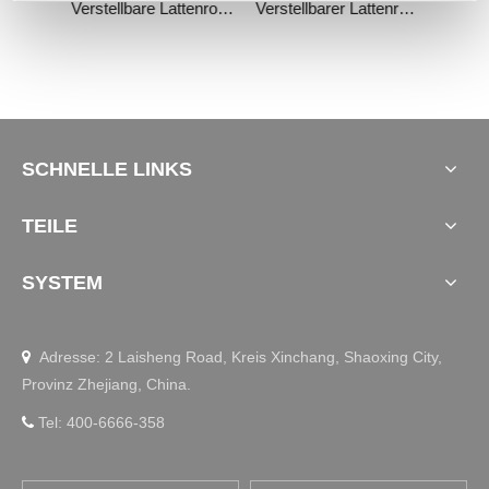
verstellbarer Unterbettrahmen Erie-200
Verstellbare Lattenroste Fairlane-300M
Verstellbarer Lattenrostrahmen Otto-200
SCHNELLE LINKS
TEILE
SYSTEM
Adresse: 2 Laisheng Road, Kreis Xinchang, Shaoxing City,

Provinz Zhejiang, China.
Tel: 400-6666-358
