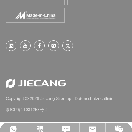
Copyright
2026
Jiecang
Sitemap
|
Datenschutzrichtlinie

浙ICP备11031253号-2
Leave Us A Message
jc35@jiecang.com
WhatsApp
Linkedin
WeChat