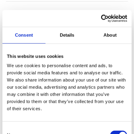
Produktbeschreibung
Technische Spezifikationen
Consent
Details
About
Funktion und Merkmale:
Stellantrieb mit geräuschlosem Antrieb
This website uses cookies
Drahtlose Fernbedienung
We use cookies to personalise content and ads, to
Kopf- und Fußverstellung
provide social media features and to analyse our traffic.
Massage
We also share information about your use of our site with
Null G
our social media, advertising and analytics partners who
One-Touch-Wohnung
may combine it with other information that you’ve
Anti-Schnarch
provided to them or that they’ve collected from your use
Null Spielraum
of their services.
Zwei programmierbare Voreinstellungen
Unterbettbeleuchtung
Wand-Hugger-Rahmen
Consent