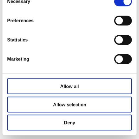
Necessary
Selection
Verstellbare Beine
Preferences
Optionale Funktionen:
Bluetooth
Statistics
Kopfteilhalterungen
Marketing
Verwandte Produkte
Allow all
Allow selection
Deny
Verstellbarer Lattenrostrahmen Otto-200
Verstellbare Lattenroste Fairlane-300M
verstellbarer Unterbettrahmen Erie-200