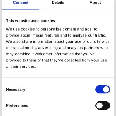
Consent
Details
About
Produktbeschreibung
This website uses cookies
Technische Spezifikationen
We use cookies to personalise content and ads, to
provide social media features and to analyse our traffic.
Funktion und Merkmale:
We also share information about your use of our site with
our social media, advertising and analytics partners who
Stellantrieb mit geräuschlosem Antrieb
may combine it with other information that you’ve
Kabelgebundene Fernbedienung
provided to them or that they’ve collected from your use
Kopf- und Fußverstellung
of their services.
Fett
Faltbar
Consent
UPS-Versand möglich
Necessary
Selection
Preferences