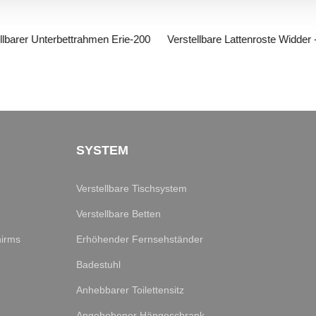
llbarer Unterbettrahmen Erie-200
Verstellbare Lattenroste Widder
SYSTEM
Verstellbare Tischsystem
Verstellbare Betten
hirms
Erhöhender Fernsehständer
Badestuhl
Anhebbarer Toilettensitz
Angehobener Hängeschrank