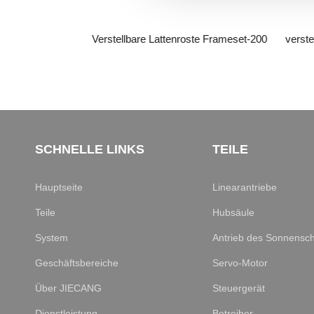
ste Aquarius-200
Verstellbare Lattenroste Frameset-200
verste
SCHNELLE LINKS
TEILE
Hauptseite
Linearantriebe
Teile
Hubsäule
System
Antrieb des Sonnensc
Geschäftsbereiche
Servo-Motor
Über JIECANG
Steuergerät
Dienstleistung
Betreiber