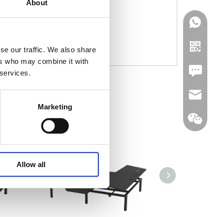
About
se our traffic. We also share
ers who may combine it with
Leave U
 services.
jc35@ji
Marketing
WhatsA
Allow all
Linkedin